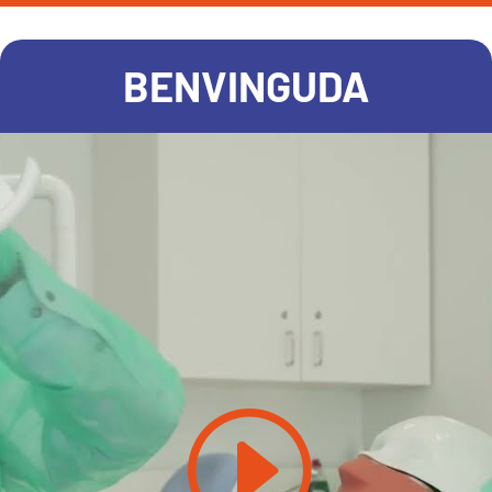
BENVINGUDA
Feu clic per acceptar màrqueting galetes
i activar aquest contingut