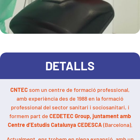
DETALLS
CNTEC
som un centre de formació professional,
amb experiència des de 1988 en la formació
professional del sector sanitari i sociosanitari, i
formem part de
CEDETEC Group, juntament amb
Centre d’Estudis Catalunya CEDESCA
(Barcelona).
Actualment, ens trobem en plena expansió, amb un