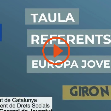
Feu clic per acceptar màrqueting galetes
i activar aquest contingut