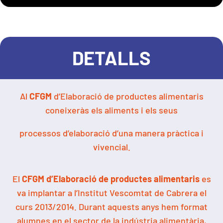
DETALLS
Al
CFGM
d’Elaboració de productes alimentaris
coneixeràs els aliments i els seus
processos d’elaboració d’una manera pràctica i
vivencial.
El
CFGM d’Elaboració de productes alimentaris
es
va implantar a l’Institut Vescomtat de Cabrera el
curs 2013/2014. Durant aquests anys hem format
alumnes en el sector de la indústria alimentària,