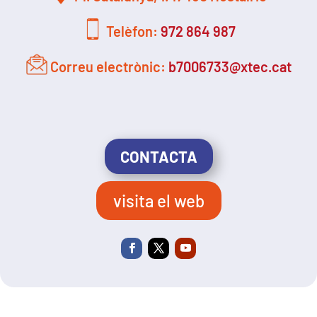
Telèfon:
972 864 987
Correu electrònic:
b7006733@xtec.cat
CONTACTA
visita el web