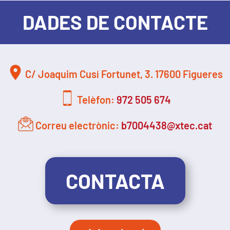
DADES DE CONTACTE
C/ Joaquim Cusí Fortunet, 3. 17600 Figueres
Telèfon:
972 505 674
Correu electrònic:
b7004438@xtec.cat
CONTACTA