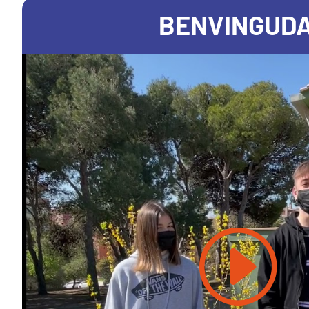
BENVINGUD
Feu clic per acceptar màrqueting ga
i activar aquest contingut