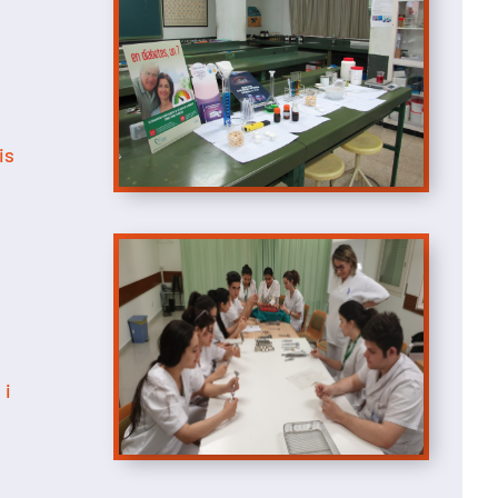
r
is
 i