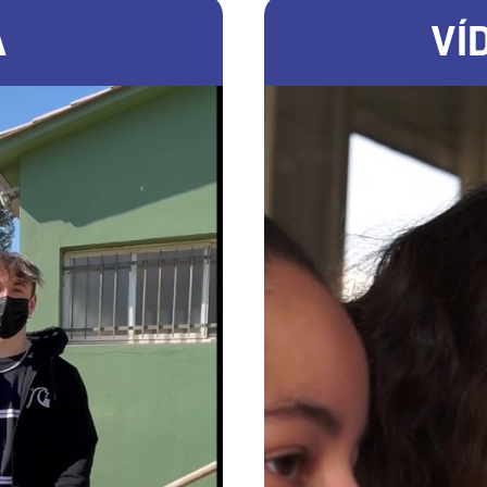
A
VÍ
letes
Feu 