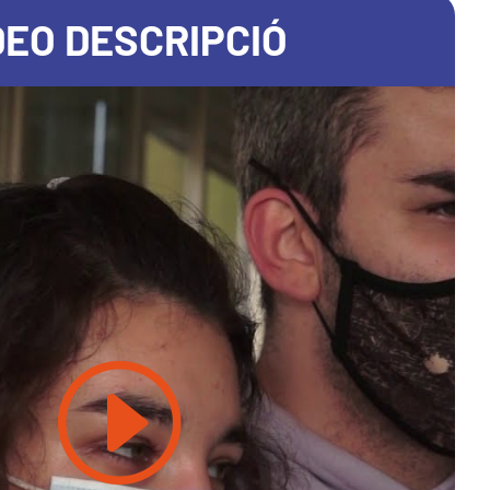
DEO DESCRIPCIÓ
clic per acceptar màrqueting galetes
i activar aquest contingut