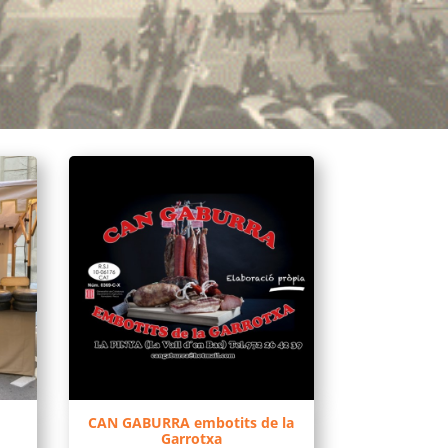
CAN GABURRA embotits de la
Garrotxa