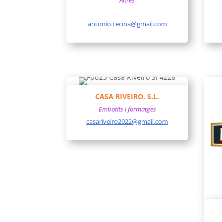
Altres
antonio.cecina@gmail.com
CASA RIVEIRO, S.L.
Embotits i formatges
casariveiro2022@gmail.com