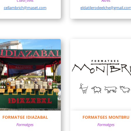
Cava|Vins
Altres
cellambrich@maset.com
eldatilerodeelche@gmail.co
FORMATGE IDIAZABAL
FORMATGES MONTBRU
Formatges
Formatges