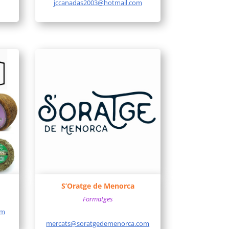
jccanadas2003@hotmail.com
S’Oratge de Menorca
Formatges
om
mercats@soratgedemenorca.com