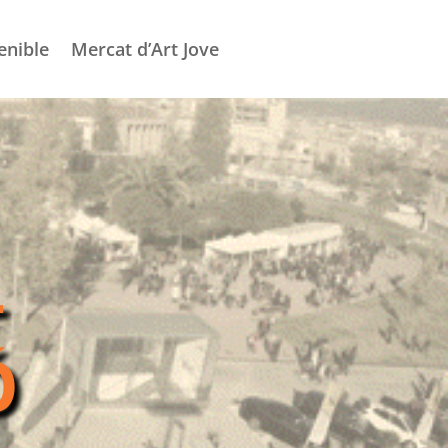
enible
Mercat d’Art Jove
–
Ó