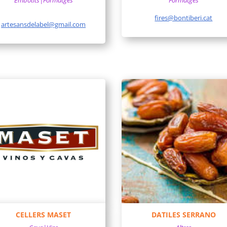
Embotits|Formatges
Formatges
fires@bontiberi.cat
artesansdelabel@gmail.com
CELLERS MASET
DATILES SERRANO