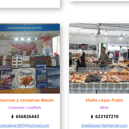
lazones y conservas Blasan
Sheila López Prado
Conserves i confitats
Altres
📱
656826443
📱
623107210
cantabria1807@hotmail.com
sheilalopez16p@gmail.com