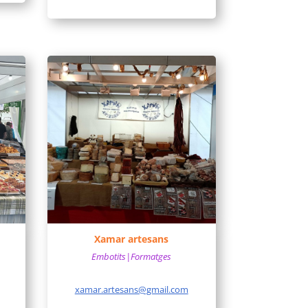
Xamar artesans
Embotits|Formatges
xamar.artesans@gmail.com