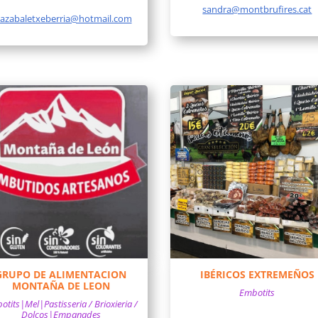
sandra@montbrufires.cat
iazabaletxeberria@hotmail.com
GRUPO DE ALIMENTACION
IBÉRICOS EXTREMEÑOS
MONTAÑA DE LEON
Embotits
tits|Mel|Pastisseria / Brioxieria /
Dolços|Empanades