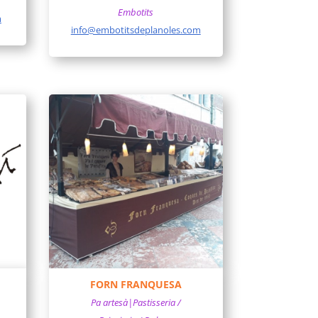
Embotits
m
info@embotitsdeplanoles.com
FORN FRANQUESA
Pa artesà|Pastisseria /