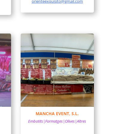
orienteexquisito@gmail.com
MANCHA EVENT, S.L.
Embotits|Formatges|Olives|Altres