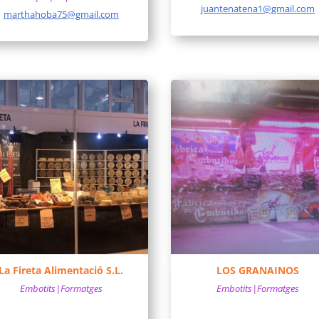
juantenatena1@gmail.com
marthahoba75@gmail.com
La Fireta Alimentació S.L.
LOS GRANAINOS
Embotits|Formatges
Embotits|Formatges