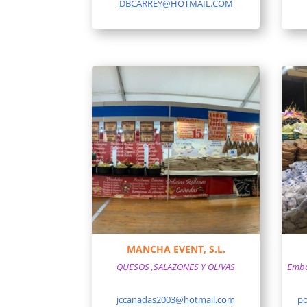
DBCARREY@HOTMAIL.COM
MANCHA EVENT, S.L.
QUESOS ,SALAZONES Y OLIVAS
Embot
jccanadas2003@hotmail.com
po