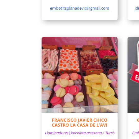
embotitsplanadevic@gmail.com
id
FRANCISCO JAVIER CHICO
CASTRO LA CASA DE L’AVI
Llaminadures|Xocolata artesana / Turró
Embo