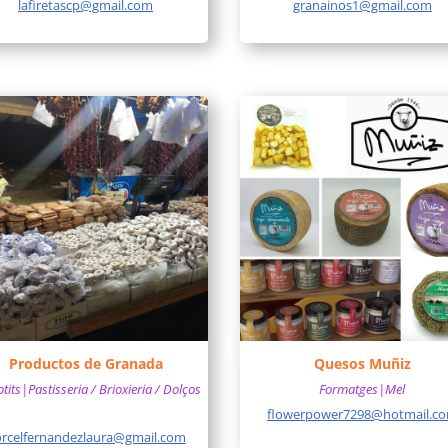
lafiretascp@gmail.com
granainos1@gmail.com
Productos de Granada
Quesos Muñiz
its|Pastisseria / Brioxieria / Dolços
Formatges|Mel
flowerpower7298@hotmail.c
rcelfernandezlaura@gmail.com