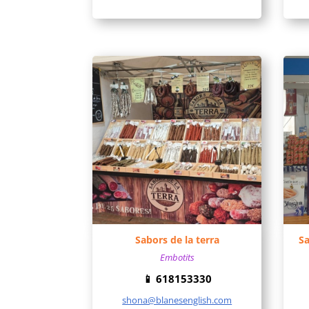
Sabors de la terra
Sa
Embotits
📱
618153330
shona@blanesenglish.com