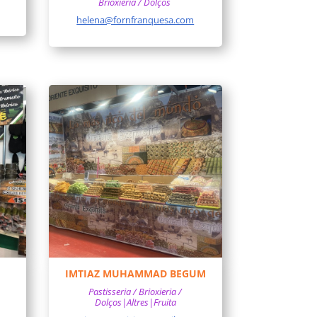
Brioxieria / Dolços
helena@fornfranquesa.com
IMTIAZ MUHAMMAD BEGUM
Pastisseria / Brioxieria /
Dolços|Altres|Fruita