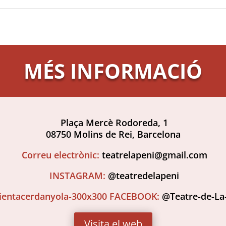
MÉS INFORMACIÓ
Plaça Mercè Rodoreda, 1
08750 Molins de Rei, Barcelona
Correu electrònic:
teatrelapeni@gmail.com
INSTAGRAM:
@teatredelapeni
FACEBOOK:
@Teatre-de-La-
Visita el web