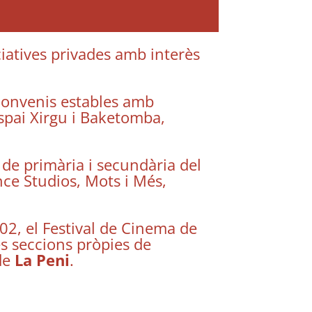
iciatives privades amb interès
convenis estables amb
Espai Xirgu i Baketomba,
 de primària i secundària del
nce Studios, Mots i Més,
002, el Festival de Cinema de
es seccions pròpies de
 de
La Peni
.