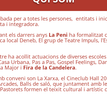
obada per a totes les persones, entitats i in
ta i integradora.
ant els darrers anys
La Peni
ha formalitzat 
ca local Deneb, El grup de Teatre Impuls, l’
re ha acollit actuacions de diverses escoles
Casa Urbana, Pas a Pas, Gospel Feelings, Da
ta Major i
Fira de la Candelera
.
 amb conveni son La Xarxa, el Cineclub Hall 2
 Arcades, Balls de saló, que juntament amb l
 Pastorets formen el teixit cultural i artístic