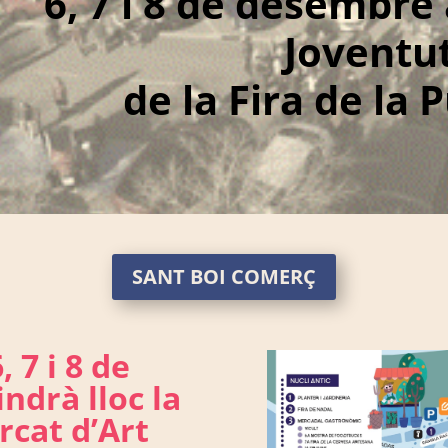
6, 7 i 8 de desembre 
Joventu
de la Fira de la 
SANT BOI COMERÇ
, 7 i 8 de
indrà lloc la
rcat d’Art