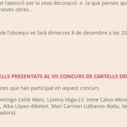
at l’atenció per la seva decoració o la que penses que
s seves obres…
nt de l’obsequi es farà dimecres 8 de desembre a les 2
LLS PRESENTATS AL VII CONCURS DE CARTELLS DEL
istes que han participat en aquest concurs.
Domingo-
Celile Manz
, Lorena Vega-
LV
, Irene Calvo-
Mera
i
, Alba López-
Albalart
, Mari Carmen Liébanes-
Nobu
, X
adora).