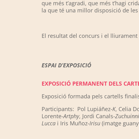
que més t’agradi, que més t’hagi crid
la que té una millor disposició de le
El resultat del concurs i el lliurame
ESPAI D’EXPOSICIÓ
EXPOSICIÓ PERMANENT DELS CARTE
Exposició formada pels cartells final
Participants: Pol Lupiáñez-
K
, Celia 
Lorente-
Artphy
, Jordi Canals-
Zuchuinn
Lucca
i Iris Muñoz-
Irisu
(imatge guany