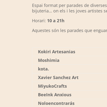
Espai format per parades de diverses di
bijuteria… on els i les joves artistes
Horari:
10 a 21h
Aquestes són les parades que enguany
Kokiri Artesanias
Moshimia
kota.
Xavier Sanchez Art
MiyukoCrafts
BeeInk Anxious
Noloencontrarás