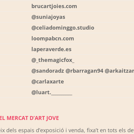
brucartjoies.com
@suniajoyas
@celiadominggo.studio
loompabcn.com
laperaverde.es
@_themagicfox_
@sandoradz @rbarragan94 @arkaitzar
@carlaxarte
@luart.__________
L MERCAT D’ART JOVE
 dels espais d’exposició i venda, fixa’t en tots els de