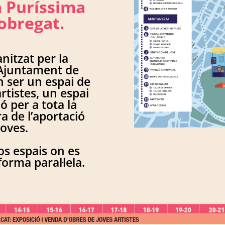
la Puríssima
lobregat.
anitzat per la
l’Ajuntament de
n ser un espai de
artistes, un espai
ó per a tota la
a de l’aportació
joves.
os espais on es
forma paral·lela.