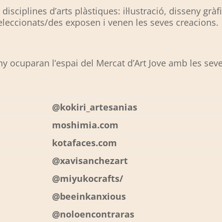
sciplines d’arts plàstiques: il·lustració, disseny gràfic
 seleccionats/des expos
en i venen l
es seves
creacions
.
 ocuparan l’espai del Mercat d’Art Jove amb les sev
@kokiri_artesanias
moshimia.com
kotafaces.com
@xavisanchezart
@miyukocrafts/
@beeinkanxious
@noloencontraras