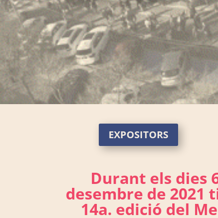
EXPOSITORS
Durant els dies
6
desembre de 2021
t
14a. edició del Me