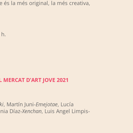
 és la més original, la més creativa,
0 h.
 MERCAT D’ART JOVE 2021
ki
, Martín Juni-
Emejotae
, Lucía
enia Díaz-
Xenchan
, Luis Angel Limpis-