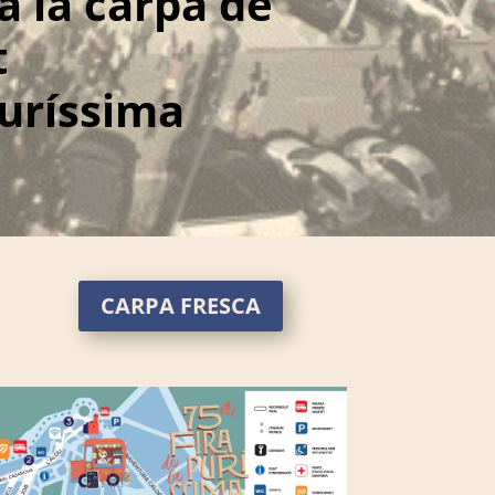
a la carpa de
t
Puríssima
CARPA FRESCA