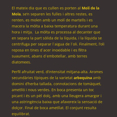
El mateix dia que es cullen es porten al
Molí de la
Mola
, se’n separen les fulles i altres restes, es
renten, es molen amb un molí de martells i es
macera la mòlta a baixa temperatura durant una
hora i mitja. La mòlta es processa al decanter que
en separa la part sòlida de la líquida, i la líquida se
centrifuga per separar l`aigua de l´oli. Finalment, l’oli
reposa en tines d´acer inoxidable i es filtra
suaument, abans d´embotellar, amb terres
diatomees.
Perfil afruitat verd, d’intensitat mitjana-alta. Aromes
secundàries típiques de la varietat
arbequina
amb
domini d’herba tallada, connotacions de tomàquet,
ametlló i nous verdes. En boca presenta un toc
picant i és un pèl dolç, amb una lleugera amargor i
una astringència baixa que afavoreix la sensació de
dolçor. Final de boca ametllat. El conjunt resulta
equilibrat.