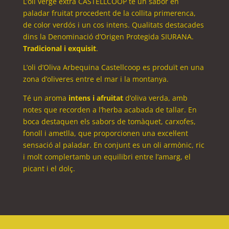
L’oli verge extra CASTELLCOOP té un sabor en
paladar fruitat procedent de la collita primerenca,
de color verdós i un cos intens. Qualitats destacades
dins la Denominació d’Origen Protegida SIURANA.
Tradicional i exquisit
.
L’oli d’Oliva Arbequina Castellcoop es produït en una
zona d’oliveres entre el mar i la montanya.
Té un aroma
intens i afruitat
d’oliva verda, amb
notes que recorden a l’herba acabada de tallar. En
boca destaquen els sabors de tomàquet, carxofes,
fonoll i ametlla, que proporcionen una excel·lent
sensació al paladar. En conjunt es un oli armònic, ric
i molt complertamb un equilibri entre l’amarg, el
picant i el dolç.