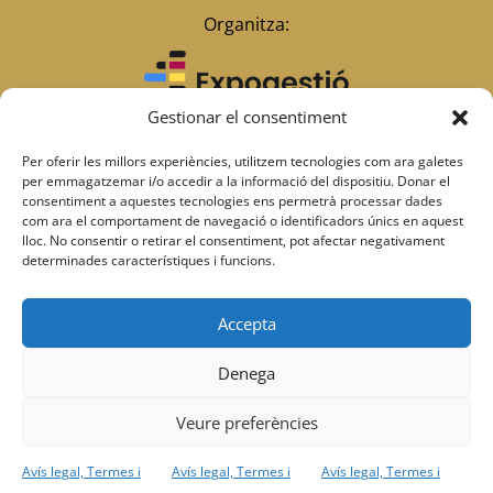
Organitza:
Gestionar el consentiment
Per oferir les millors experiències, utilitzem tecnologies com ara galetes
per emmagatzemar i/o accedir a la informació del dispositiu. Donar el
Amb el suport:
Amb el suport:
consentiment a aquestes tecnologies ens permetrà processar dades
com ara el comportament de navegació o identificadors únics en aquest
lloc. No consentir o retirar el consentiment, pot afectar negativament
determinades característiques i funcions.
Accepta
Afiliats a:
Membres de:
Denega
Veure preferències
Avís legal, Termes i
Avís legal, Termes i
Avís legal, Termes i
Avís legal, Termes i Condicions d’ús i Política de