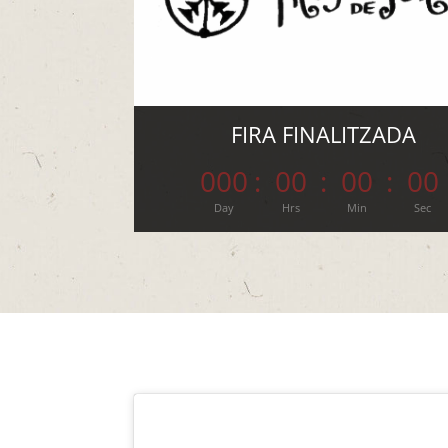
FIRA FINALITZADA
000
:
00
:
00
:
00
Day
Hrs
Min
Sec