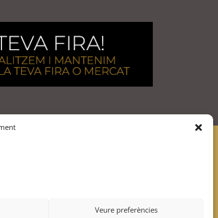
iment
Membres de:
Veure preferències