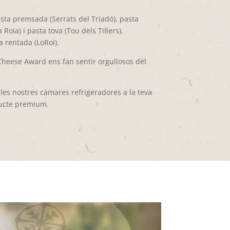
ta premsada (Serrats del Triadó), pasta
ia) i pasta tova (Tou dels Til·lers).
a rentada (LoRoi).
Cheese Award ens fan sentir orgullosos del
les nostres càmares refrigeradores a la teva
ducte premium.