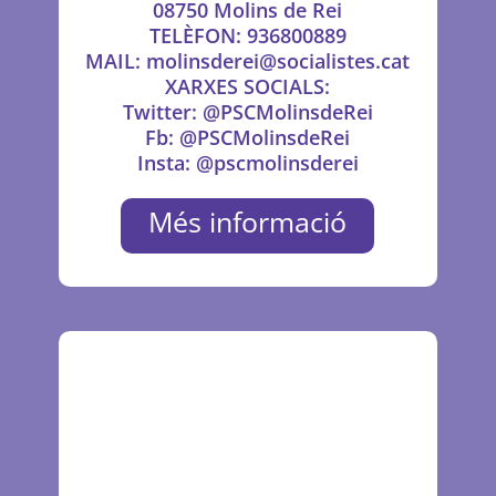
08750 Molins de Rei
TELÈFON: 936800889
MAIL: molinsderei@socialistes.cat
XARXES SOCIALS:
Twitter: @PSCMolinsdeRei
Fb: @PSCMolinsdeRei
Insta: @pscmolinsderei
Més informació