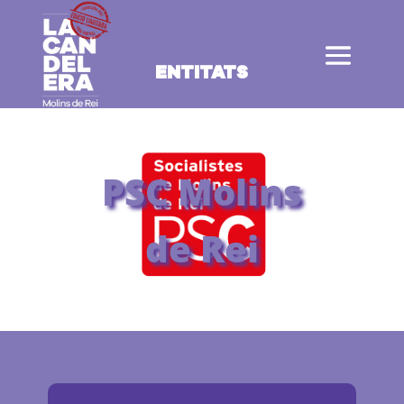
ENTITATS
PSC Molins
de Rei