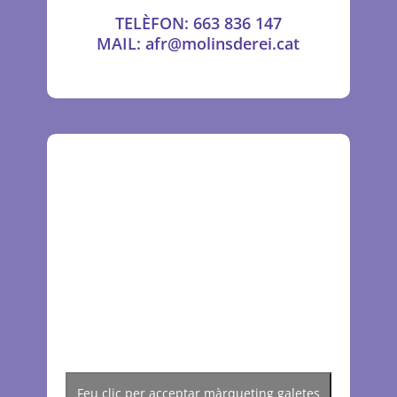
TELÈFON: 663 836 147
MAIL: afr@molinsderei.cat
Feu clic per acceptar màrqueting galetes