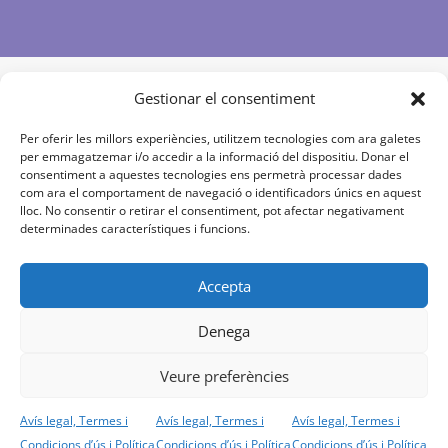
Gestionar el consentiment
Per oferir les millors experiències, utilitzem tecnologies com ara galetes
per emmagatzemar i/o accedir a la informació del dispositiu. Donar el
consentiment a aquestes tecnologies ens permetrà processar dades
com ara el comportament de navegació o identificadors únics en aquest
lloc. No consentir o retirar el consentiment, pot afectar negativament
determinades característiques i funcions.
Accepta
Denega
Veure preferències
Avís legal, Termes i
Avís legal, Termes i
Avís legal, Termes i
Condicions d’ús i Política
Condicions d’ús i Política
Condicions d’ús i Política